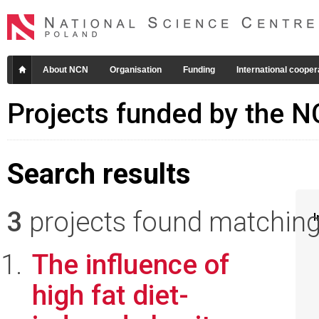
About NCN
Organisation
Funding
International cooper
Projects funded by the 
Search results
3
projects found matching 
I
The influence of
high fat diet-