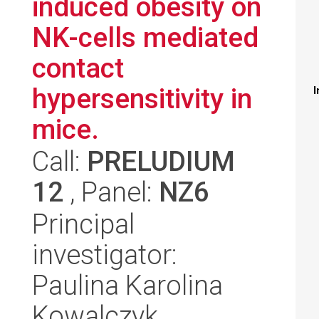
induced obesity on
NK-cells mediated
contact
hypersensitivity in
I
mice.
Call:
PRELUDIUM
12
, Panel:
NZ6
Principal
investigator:
Paulina Karolina
Kowalczyk