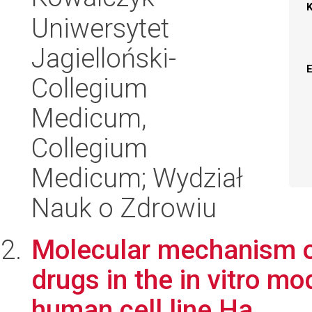
Uniwersytet
Jagielloński-
Collegium
Medicum,
Collegium
Medicum; Wydział
Nauk o Zdrowiu
Molecular mechanism of
drugs in the in vitro mo
human cell line Ha...