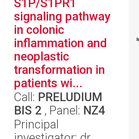
S1P/S1PR1
signaling pathway
in colonic
inflammation and
I
neoplastic
transformation in
patients wi...
Call:
PRELUDIUM
BIS 2
, Panel:
NZ4
Principal
investigator: dr