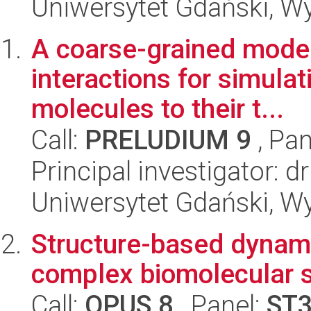
Uniwersytet Gdański, W
A coarse-grained model 
interactions for simulat
molecules to their t...
Call:
PRELUDIUM 9
, Pan
Principal investigator:
Uniwersytet Gdański, W
Structure-based dynami
complex biomolecular 
Call:
OPUS 8
, Panel:
ST