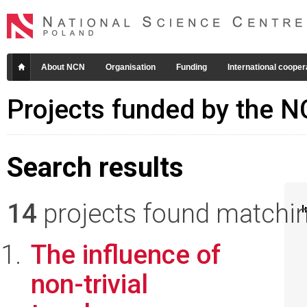
About NCN
Organisation
Funding
International cooper
Projects funded by the 
Search results
14
projects found matching
I
The influence of
non-trivial