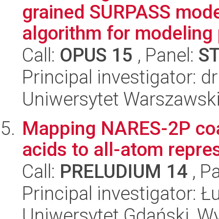
grained SURPASS model 
algorithm for modeling p
Call:
OPUS 15
, Panel:
S
Principal investigator: 
Uniwersytet Warszawski
Mapping NARES-2P coar
acids to all-atom repre
Call:
PRELUDIUM 14
, P
Principal investigator: 
Uniwersytet Gdański, W