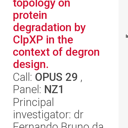
topology on
protein
degradation by
ClpXP in the
I
context of degron
design.
Call:
OPUS 29
,
Panel:
NZ1
Principal
investigator: dr
Fernando Bruno da