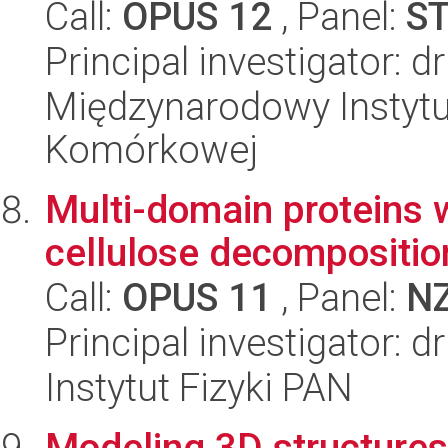
Call:
OPUS 12
, Panel:
S
Principal investigator: d
Międzynarodowy Instytut
Komórkowej
Multi-domain proteins w
cellulose decompositio
Call:
OPUS 11
, Panel:
N
Principal investigator: 
Instytut Fizyki PAN
Modeling 3D structure