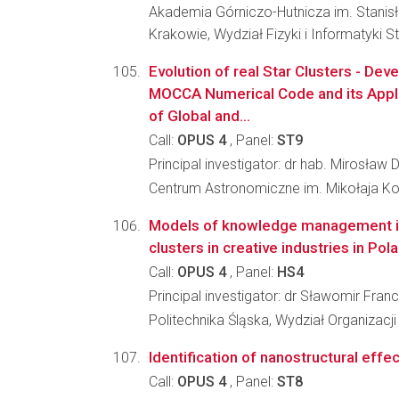
Akademia Górniczo-Hutnicza im. Stanis
Krakowie, Wydział Fizyki i Informatyki 
Evolution of real Star Clusters - De
MOCCA Numerical Code and its Appli
of Global and...
Call:
OPUS 4
, Panel:
ST9
Principal investigator: dr hab. Mirosław 
Centrum Astronomiczne im. Mikołaja K
Models of knowledge management i
clusters in creative industries in Po
Call:
OPUS 4
, Panel:
HS4
Principal investigator: dr Sławomir Fran
Politechnika Śląska, Wydział Organizacji
Identification of nanostructural effec
Call:
OPUS 4
, Panel:
ST8