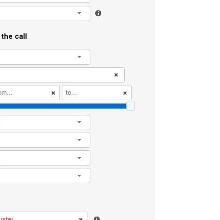
l
the call
l
l
l
l
l