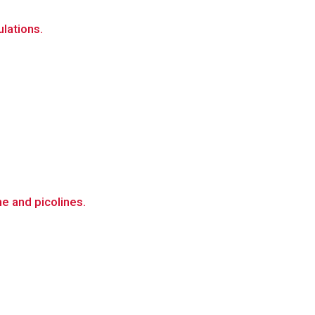
lations.
e and picolines.