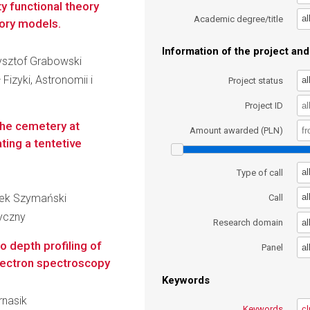
 functional theory
al
Academic degree/title
eory models.
Information of the project and 
rzysztof Grabowski
Fizyki, Astronomii i
al
Project status
Project ID
the cemetery at
Amount awarded (PLN)
ing a tentetive
al
Type of call
arek Szymański
al
Call
ryczny
al
Research domain
o depth profiling of
al
Panel
lectron spectroscopy
Keywords
rnasik
Keywords