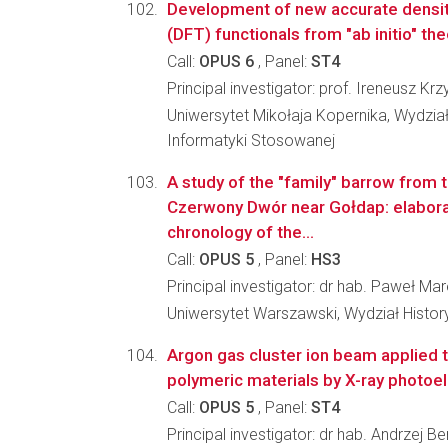
Development of new accurate density
(DFT) functionals from "ab initio" th
Call:
OPUS 6
, Panel:
ST4
Principal investigator: prof. Ireneusz K
Uniwersytet Mikołaja Kopernika, Wydział 
Informatyki Stosowanej
A study of the "family" barrow from 
Czerwony Dwór near Gołdap: elaborat
chronology of the...
Call:
OPUS 5
, Panel:
HS3
Principal investigator: dr hab. Paweł M
Uniwersytet Warszawski, Wydział Histo
Argon gas cluster ion beam applied t
polymeric materials by X-ray photoe
Call:
OPUS 5
, Panel:
ST4
Principal investigator: dr hab. Andrzej Be