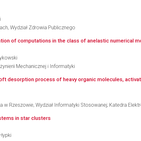
i
ach, Wydział Zdrowia Publicznego
ion of computations in the class of anelastic numerical mo
zykowski
ynierii Mechanicznej i Informatyki
oft desorption process of heavy organic molecules, activat
a w Rzeszowie, Wydział Informatyki Stosowanej; Katedra Elektro
ystems in star clusters
 Hypki