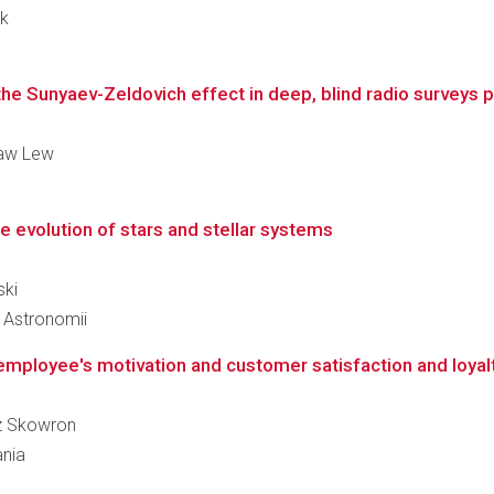
ik
the Sunyaev-Zeldovich effect in deep, blind radio surveys 
sław Lew
e evolution of stars and stellar systems
ski
i Astronomii
employee's motivation and customer satisfaction and loyal
sz Skowron
ania