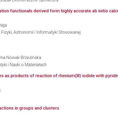
on functionals derived form highly accurate ab initio calcu
miga
 Fizyki, Astronomii i Informatyki Stosowanej
styna Nowak-Brzezińska
ki i Nauki o Materiałach
s products of reaction of rhenium(III) iodide with pyridin
k
actions in groups and clusters