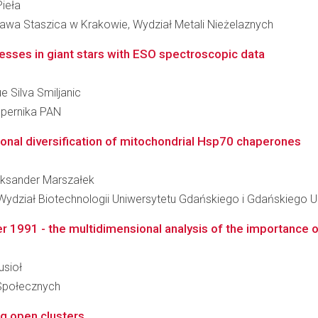
Pieła
ława Staszica w Krakowie, Wydział Metali Nieżelaznych
cesses in giant stars with ESO spectroscopic data
ue Silva Smiljanic
opernika PAN
nal diversification of mitochondrial Hsp70 chaperones
leksander Marszałek
 Wydział Biotechnologii Uniwersytetu Gdańskiego i Gdańskiego
r 1991 - the multidimensional analysis of the importance of
usioł
 Społecznych
g open clusters