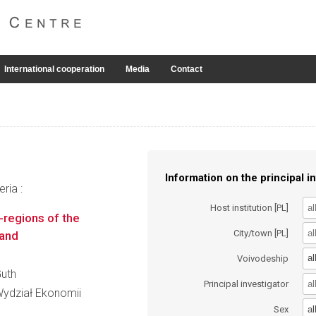
International cooperation
Media
Contact
Information on the principal in
ria :
Host institution [PL]
-regions of the
City/town [PL]
land
al
Voivodeship
Guth
Principal investigator
Wydział Ekonomii
al
Sex