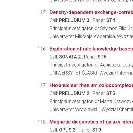
Density-dependent exchange-correlati
Call:
PRELUDIUM 3
, Panel:
ST4
Principal investigator: dr Szymon Filip Ś
Uniwersytet Mikołaja Kopernika, Wydział
Exploration of rule knowledge bases
Call:
SONATA 2
, Panel:
ST6
Principal investigator: dr Agnieszka Ju
UNIWERSYTET ŚLĄSKI, Wydział Informaty
Hexanuclear rhenium oxidocomplexes a
Call:
PRELUDIUM 2
, Panel:
ST5
Principal investigator: dr Marta Krawczy
Uniwersytet Wrocławski, Wydział Chemii
Magnetic diagnostics of galaxy inter
Call:
OPUS 2
, Panel:
ST9