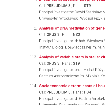
Call:
PRELUDIUM 3
, Panel:
ST9
Principal investigator: Dawid Stanisław 
Uniwersytet Wrocławski, Wydział Fizyki 
Analysis of DNA methylation of gene
Call:
OPUS 3
, Panel:
NZ2
Principal investigator: dr hab. Wiesława
Instytut Biologii Doświadczalnej im. M.
Analysis of variable stars in stellar 
Call:
OPUS 3
, Panel:
ST9
Principal investigator: prof. Michał Róż
Centrum Astronomiczne im. Mikołaja K
Socioeconomic determinants of hous
Call:
PRELUDIUM 3
, Panel:
HS4
Principal investigator: dr Paulina Anioła
Uniwersytet Przyrodniczy w Poznaniu,