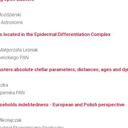
Moździerski
i Astronomii
s located in the Epidermal Differentiation Complex
 Małgorzata Leśniak
 Nenckiego PAN
clusters:absolute stellar parameters; distances, ages and dy
yczka
opernika PAN
eholds indebtedness - European and Polish perspective
-Mikołajczak
 Wydział Ekonomiczno-Społeczny