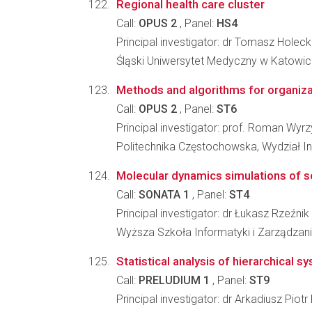
Regional health care cluster
Call:
OPUS 2
, Panel:
HS4
Principal investigator: dr Tomasz Holeck
Śląski Uniwersytet Medyczny w Katowic
Methods and algorithms for organizat
Call:
OPUS 2
, Panel:
ST6
Principal investigator: prof. Roman Wyr
Politechnika Częstochowska, Wydział Inż
Molecular dynamics simulations of s
Call:
SONATA 1
, Panel:
ST4
Principal investigator: dr Łukasz Rzeźnik
Wyższa Szkoła Informatyki i Zarządzani
Statistical analysis of hierarchical s
Call:
PRELUDIUM 1
, Panel:
ST9
Principal investigator: dr Arkadiusz Piotr