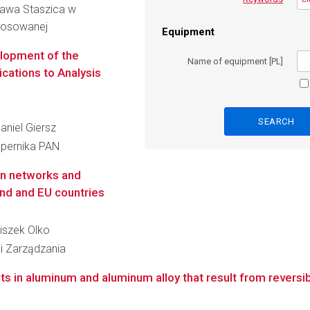
ława Staszica w
Stosowanej
Equipment
velopment of the
Name of equipment [PL]
cations to Analysis
Daniel Giersz
opernika PAN
n networks and
land and EU countries
ciszek Olko
 i Zarządzania
ts in aluminum and aluminum alloy that result from reversibly