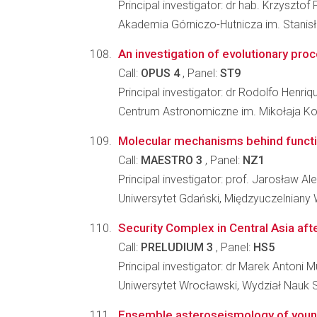
Principal investigator: dr hab. Krzysztof 
Akademia Górniczo-Hutnicza im. Stanis
An investigation of evolutionary pro
Call:
OPUS 4
, Panel:
ST9
Principal investigator: dr Rodolfo Henriq
Centrum Astronomiczne im. Mikołaja K
Molecular mechanisms behind functio
Call:
MAESTRO 3
, Panel:
NZ1
Principal investigator: prof. Jarosław A
Uniwersytet Gdański, Międzyuczelniany
Security Complex in Central Asia afte
Call:
PRELUDIUM 3
, Panel:
HS5
Principal investigator: dr Marek Antoni M
Uniwersytet Wrocławski, Wydział Nauk
Ensemble asteroseismology of youn