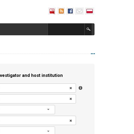
vestigator and host institution
l
l