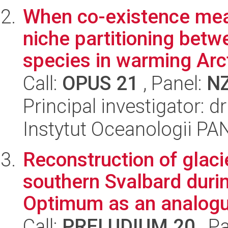
When co-existence mea
niche partitioning betw
species in warming Arct
Call:
OPUS 21
, Panel:
N
Principal investigator:
Instytut Oceanologii PA
Reconstruction of glaci
southern Svalbard duri
Optimum as an analogu
Call:
PRELUDIUM 20
, P