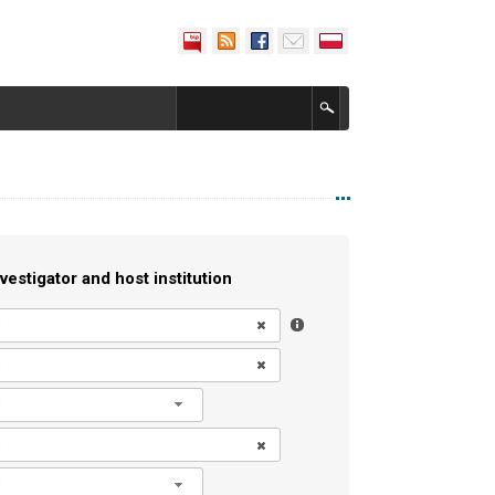
vestigator and host institution
l
l