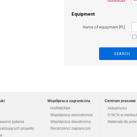
Equipment
Name of equipment [PL]
uki
Współpraca zagraniczna
Centrum prasowe
HARMONIA
Aktualności
Współpraca wielostronna
O NCN w mediac
dawane pytania
Współpraca dwustronna
Materiały do pob
ealizujących projekty
Recenzenci zagraniczni
na