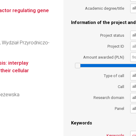
al
Academic degree/title
factor regulating gene
Information of the project and 
al
Project status
, Wydział Przyrodniczo-
Project ID
Amount awarded (PLN)
is: interplay
heir cellular
al
Type of call
al
Call
Świeżewska
al
Research domain
al
Panel
Keywords
Keywords