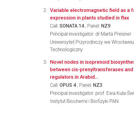
Variable electromagnetic field as a 
expression in plants studied in flax
Call:
SONATA 14
, Panel:
NZ9
Principal investigator: dr Marta Preisner
Uniwersytet Przyrodniczy we Wrocławiu
Technologiczny
Novel nodes in isoprenoid biosynthes
between cis-prenyltransferases and t
regulators in Arabid...
Call:
OPUS 4
, Panel:
NZ3
Principal investigator: prof. Ewa Kula-
Instytut Biochemii i Biofizyki PAN