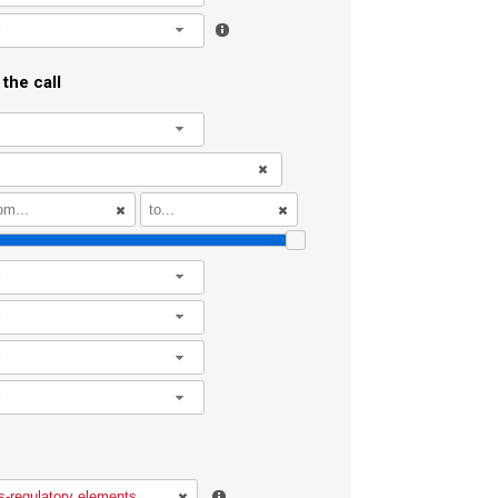
l
the call
l
l
l
l
l