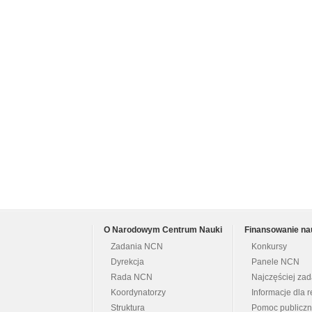
O Narodowym Centrum Nauki
Finansowanie na
Zadania NCN
Konkursy
Dyrekcja
Panele NCN
Rada NCN
Najczęściej za
Koordynatorzy
Informacje dla r
Struktura
Pomoc publicz