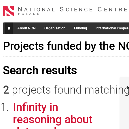
About NCN
Organisation
Funding
International cooper
Projects funded by the 
Search results
2
projects found matching 
I
Infinity in
reasoning about