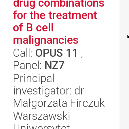
drug combinations
for the treatment
of B cell
malignancies
I
Call:
OPUS 11
,
Panel:
NZ7
Principal
investigator: dr
Małgorzata Firczuk
Warszawski
Uniwersytet