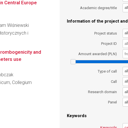
in Central Europe
al
Academic degree/title
Information of the project and 
Adam Wiśniewski
istorycznych i
al
Project status
Project ID
thrombogenicity and
Amount awarded (PLN)
heters use
al
Type of call
Sobczak
al
Call
dicum, Collegium
al
Research domain
al
Panel
Keywords
Keywords