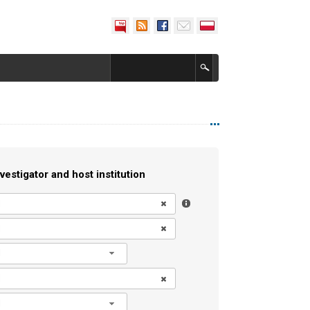
vestigator and host institution
l
l