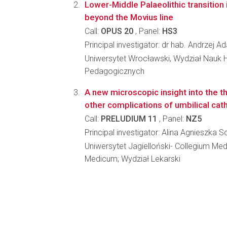
Lower-Middle Palaeolithic transition 
beyond the Movius line
Call:
OPUS 20
, Panel:
HS3
Principal investigator: dr hab. Andrzej 
Uniwersytet Wrocławski, Wydział Nauk H
Pedagogicznych
A new microscopic insight into the 
other complications of umbilical cat
Call:
PRELUDIUM 11
, Panel:
NZ5
Principal investigator: Alina Agnieszka 
Uniwersytet Jagielloński- Collegium Me
Medicum; Wydział Lekarski