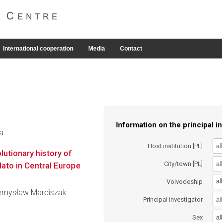
International cooperation
Media
Contact
Information on the principal in
a :
Host institution [PL]
utionary history of
City/town [PL]
ato in Central Europe
al
Voivodeship
Przemysław Marciszak
Principal investigator
al
Sex