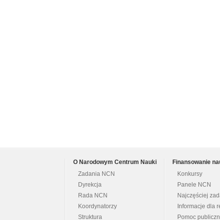
O Narodowym Centrum Nauki
Finansowanie na
Zadania NCN
Konkursy
Dyrekcja
Panele NCN
Rada NCN
Najczęściej za
Koordynatorzy
Informacje dla r
Struktura
Pomoc publicz