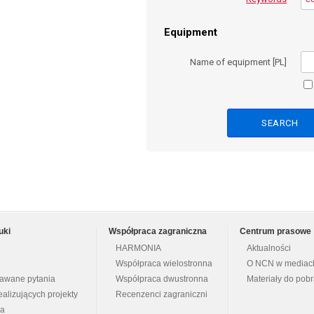
Equipment
Name of equipment [PL]
uki
Współpraca zagraniczna
Centrum prasowe
HARMONIA
Aktualności
Współpraca wielostronna
O NCN w mediac
dawane pytania
Współpraca dwustronna
Materiały do pob
ealizujących projekty
Recenzenci zagraniczni
na