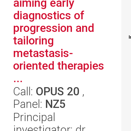
aiming early
diagnostics of
progression and
tailoring
I
metastasis-
oriented therapies
...
Call:
OPUS 20
,
Panel:
NZ5
Principal
investigator: dr