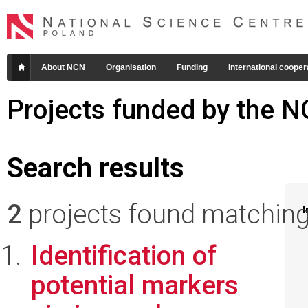
About NCN
Organisation
Funding
International cooper
Projects funded by the 
Search results
2
projects found matching 
I
Identification of
potential markers