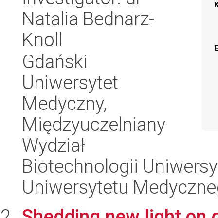
Natalia Bednarz-
Knoll
Gdański
Uniwersytet
Medyczny,
Międzyuczelniany
Wydział
Biotechnologii Uniwers
Uniwersytetu Medyczn
Shedding new light on 