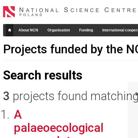
About NCN
Organisation
Funding
International cooper
Projects funded by the 
Search results
3
projects found matching 
I
A
palaeoecological