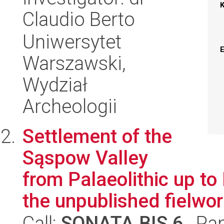
Claudio Berto
Uniwersytet
Warszawski,
Wydział
Archeologii
Settlement of the
Sąspow Valley
from Palaeolithic up to
the unpublished fielwork
Call:
SONATA BIS 6
, Pa