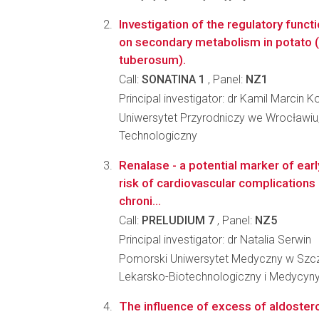
Investigation of the regulatory func
on secondary metabolism in potato
tuberosum).
Call:
SONATINA 1
, Panel:
NZ1
Principal investigator: dr Kamil Marcin K
Uniwersytet Przyrodniczy we Wrocławiu
Technologiczny
Renalase - a potential marker of ea
risk of cardiovascular complications
chroni...
Call:
PRELUDIUM 7
, Panel:
NZ5
Principal investigator: dr Natalia Serwin
Pomorski Uniwersytet Medyczny w Szcz
Lekarsko-Biotechnologiczny i Medycyny
The influence of excess of aldoster