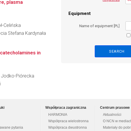
ure, plasma
Equipment
oł-Celińska
Name of equipment [PL]
lecia Stefana Kardynała
 catecholamines in
na Jodko-Piórecka
i
uki
Współpraca zagraniczna
Centrum prasowe
HARMONIA
Aktualności
Współpraca wielostronna
O NCN w mediac
dawane pytania
Współpraca dwustronna
Materiały do pob