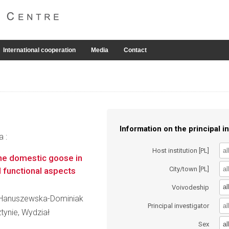
International cooperation
Media
Contact
Information on the principal in
a :
Host institution [PL]
the domestic goose in
City/town [PL]
d functional aspects
al
Voivodeship
ra Hanuszewska-Dominiak
Principal investigator
tynie, Wydział
al
Sex