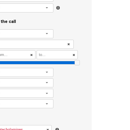
l
the call
l
l
l
l
l