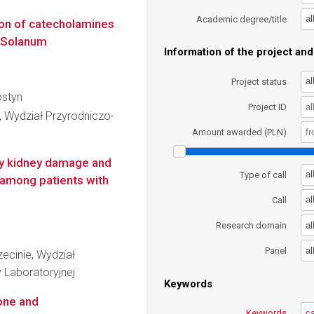
al
Academic degree/title
tion of catecholamines
 (Solanum
Information of the project and 
al
Project status
ostyn
Project ID
, Wydział Przyrodniczo-
Amount awarded (PLN)
rly kidney damage and
al
Type of call
 among patients with
al
Call
al
Research domain
al
Panel
ecinie, Wydział
 Laboratoryjnej
Keywords
one and
Keywords