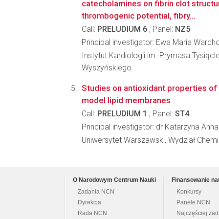
catecholamines on fibrin clot struct
thrombogenic potential, fibry...
Call:
PRELUDIUM 6
, Panel:
NZ5
Principal investigator: Ewa Maria Warch
Instytut Kardiologii im. Prymasa Tysiąc
Wyszyńskiego
Studies on antioxidant properties of
model lipid membranes
Call:
PRELUDIUM 1
, Panel:
ST4
Principal investigator: dr Katarzyna An
Uniwersytet Warszawski, Wydział Chemi
O Narodowym Centrum Nauki
Finansowanie na
Zadania NCN
Konkursy
Dyrekcja
Panele NCN
Rada NCN
Najczęściej za