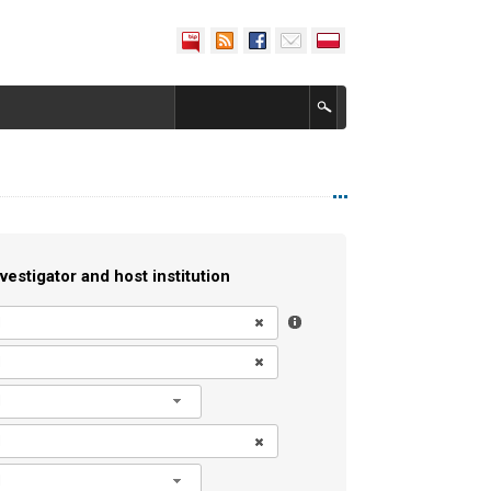
vestigator and host institution
l
l