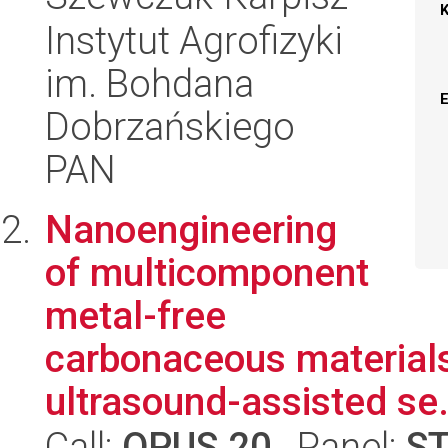
Instytut Agrofizyki
im. Bohdana
Dobrzańskiego
PAN
Nanoengineering
of multicomponent
metal-free
carbonaceous materials 
ultrasound-assisted se.
Call:
OPUS 20
, Panel:
S