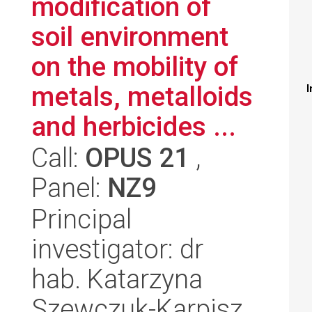
modification of
soil environment
on the mobility of
metals, metalloids
I
and herbicides ...
Call:
OPUS 21
,
Panel:
NZ9
Principal
investigator: dr
hab. Katarzyna
Szewczuk-Karpisz