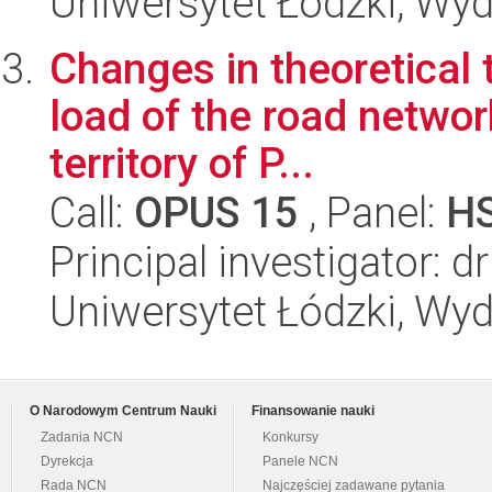
Uniwersytet Łódzki, Wy
Changes in theoretical 
load of the road networ
territory of P...
Call:
OPUS 15
, Panel:
H
Principal investigator:
Uniwersytet Łódzki, Wy
O Narodowym Centrum Nauki
Finansowanie nauki
Zadania NCN
Konkursy
Dyrekcja
Panele NCN
Rada NCN
Najczęściej zadawane pytania