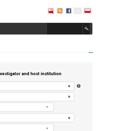
vestigator and host institution
l
l