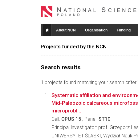
About NCN
Organisation
Funding
Projects funded by the NCN
Search results
1
projects found matching your search criteri
Systematic affiliation and enviroonm
Mid-Paleozoic calcareous microfossi
microprobl...
Call:
OPUS 15
, Panel:
ST10
Principal investigator: prof. Grzegorz L
UNIWERSYTET ŚLĄSKI, Wydział Nauk Pr