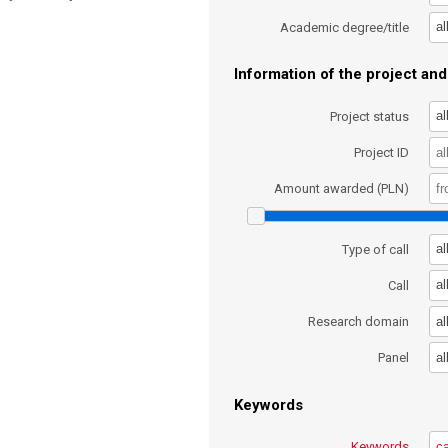
al
Academic degree/title
Information of the project and 
al
Project status
Project ID
Amount awarded (PLN)
al
Type of call
al
Call
al
Research domain
al
Panel
Keywords
Keywords