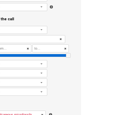
l
the call
l
l
l
l
l