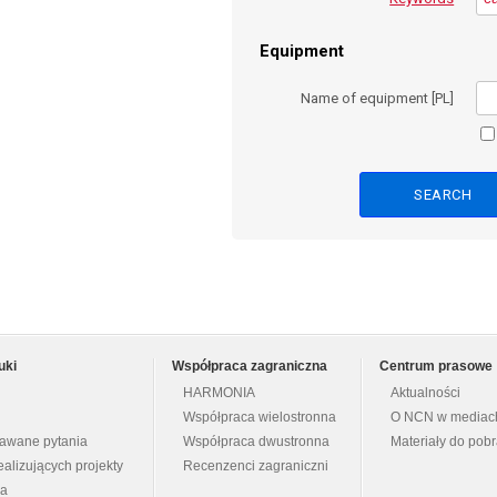
Equipment
Name of equipment [PL]
uki
Współpraca zagraniczna
Centrum prasowe
HARMONIA
Aktualności
Współpraca wielostronna
O NCN w mediac
dawane pytania
Współpraca dwustronna
Materiały do pob
ealizujących projekty
Recenzenci zagraniczni
na