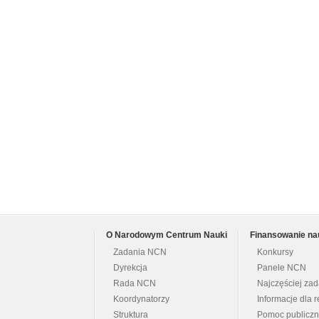
O Narodowym Centrum Nauki
Finansowanie na
Zadania NCN
Konkursy
Dyrekcja
Panele NCN
Rada NCN
Najczęściej za
Koordynatorzy
Informacje dla r
Struktura
Pomoc publicz