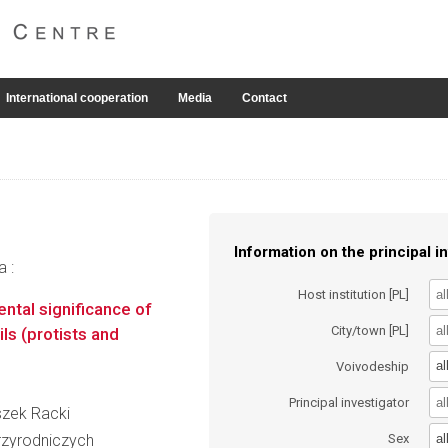
International cooperation
Media
Contact
Information on the principal in
a :
Host institution [PL]
ental significance of
City/town [PL]
ls (protists and
al
Voivodeship
Principal investigator
eszek Racki
al
zyrodniczych
Sex