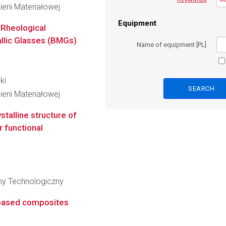
erii Materiałowej
Equipment
 Rheological
llic Glasses (BMGs)
Name of equipment [PL]
ki
erii Materiałowej
talline structure of
r functional
zny Technologiczny
-based composites