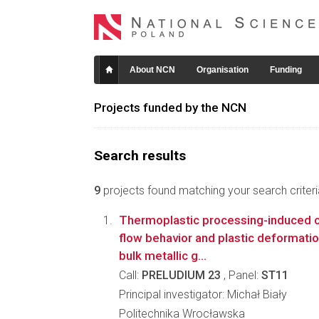
About NCN
Organisation
Funding
Projects funded by the NCN
Search results
9
projects found matching your search criteri
Thermoplastic processing-induced c
flow behavior and plastic deformat
bulk metallic g...
Call:
PRELUDIUM 23
, Panel:
ST11
Principal investigator: Michał Biały
Politechnika Wrocławska