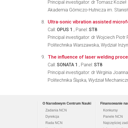
Principal investigator: dr Tomasz Kozieł
Akademia Górniczo-Hutnicza im. Stanisła
Ultra-sonic vibration assisted micro
Call:
OPUS 1
, Panel:
ST8
Principal investigator: dr Wojciech Piotr
Politechnika Warszawska, Wydział Inżyni
The influence of laser welding proc
Call:
SONATA 1
, Panel:
ST8
Principal investigator: dr Wirginia Joann
Politechnika Śląska, Wydział Mechanic
O Narodowym Centrum Nauki
Finansowanie na
Zadania NCN
Konkursy
Dyrekcja
Panele NCN
Rada NCN
Najczęściej za