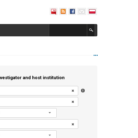
vestigator and host institution
l
l