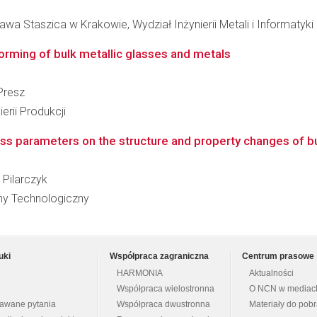
wa Staszica w Krakowie, Wydział Inżynierii Metali i Informatyk
forming of bulk metallic glasses and metals
 Presz
erii Produkcji
ess parameters on the structure and property changes of bu
a Pilarczyk
zny Technologiczny
uki
Współpraca zagraniczna
Centrum prasowe
HARMONIA
Aktualności
Współpraca wielostronna
O NCN w mediac
dawane pytania
Współpraca dwustronna
Materiały do pob