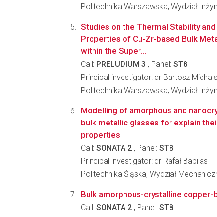
Politechnika Warszawska, Wydział Inżyni
Studies on the Thermal Stability and
Properties of Cu-Zr-based Bulk Meta
within the Super...
Call:
PRELUDIUM 3
, Panel:
ST8
Principal investigator: dr Bartosz Michals
Politechnika Warszawska, Wydział Inżyni
Modelling of amorphous and nanocrys
bulk metallic glasses for explain thei
properties
Call:
SONATA 2
, Panel:
ST8
Principal investigator: dr Rafał Babilas
Politechnika Śląska, Wydział Mechanic
Bulk amorphous-crystalline copper
Call:
SONATA 2
, Panel:
ST8