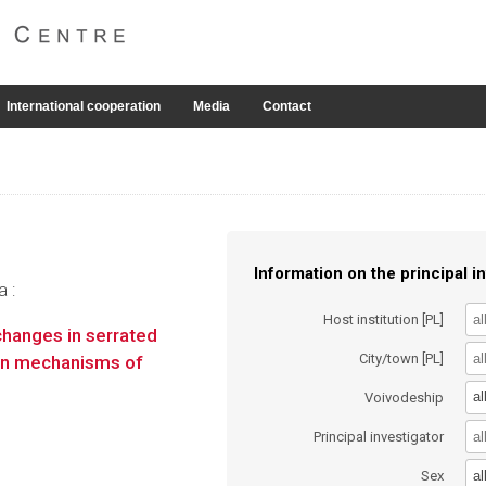
International cooperation
Media
Contact
Information on the principal in
a :
Host institution [PL]
hanges in serrated
City/town [PL]
ion mechanisms of
al
Voivodeship
Principal investigator
al
Sex