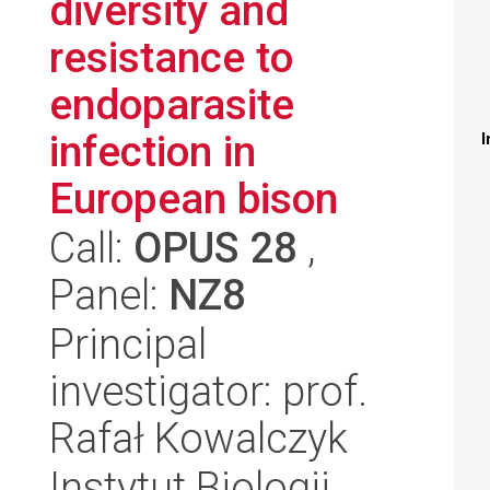
diversity and
resistance to
endoparasite
infection in
I
European bison
Call:
OPUS 28
,
Panel:
NZ8
Principal
investigator: prof.
Rafał Kowalczyk
Instytut Biologii