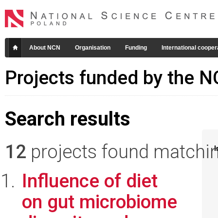
About NCN
Organisation
Funding
International cooper
Projects funded by the 
Search results
12
projects found matching
I
Influence of diet
on gut microbiome