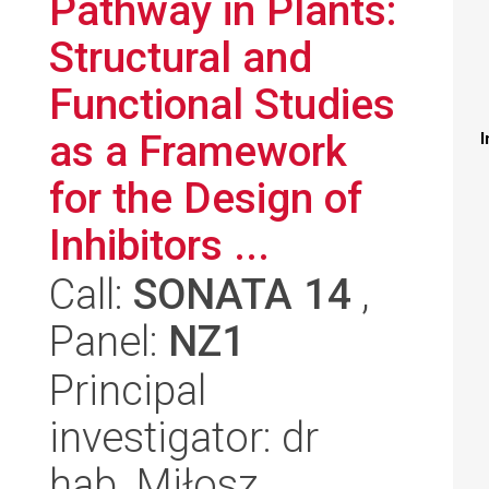
Pathway in Plants:
Structural and
Functional Studies
as a Framework
I
for the Design of
Inhibitors ...
Call:
SONATA 14
,
Panel:
NZ1
Principal
investigator: dr
hab. Miłosz