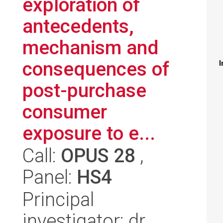
exploration of
antecedents,
mechanism and
consequences of
I
post-purchase
consumer
exposure to e...
Call:
OPUS 28
,
Panel:
HS4
Principal
investigator: dr