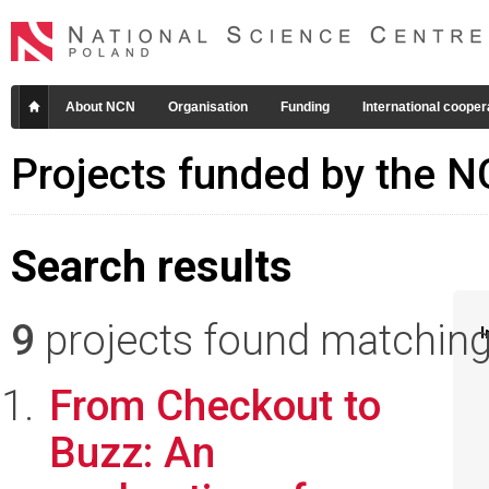
About NCN
Organisation
Funding
International cooper
Projects funded by the 
Search results
9
projects found matching 
I
From Checkout to
Buzz: An