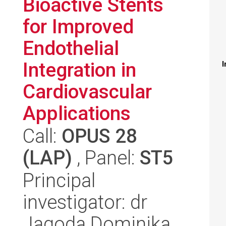
Bioactive Stents
for Improved
Endothelial
Integration in
I
Cardiovascular
Applications
Call:
OPUS 28
(LAP)
, Panel:
ST5
Principal
investigator: dr
Jagoda Dominika