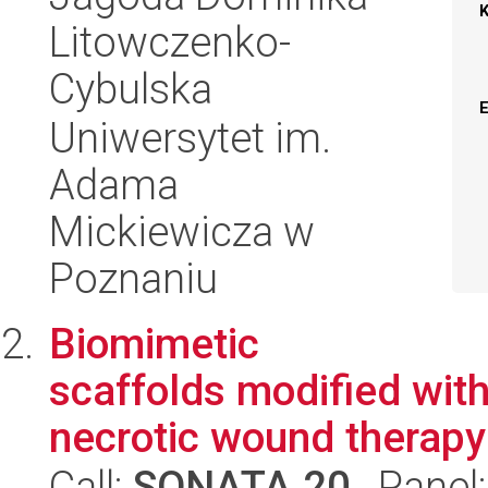
Litowczenko-
Cybulska
Uniwersytet im.
Adama
Mickiewicza w
Poznaniu
Biomimetic
scaffolds modified with
necrotic wound therapy
Call:
SONATA 20
, Panel