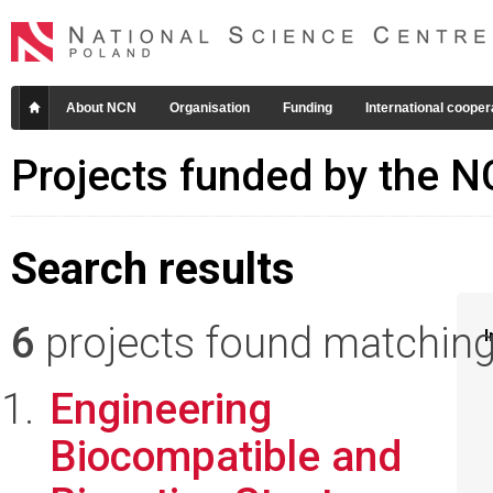
About NCN
Organisation
Funding
International cooper
Projects funded by the 
Search results
6
projects found matching 
I
Engineering
Biocompatible and