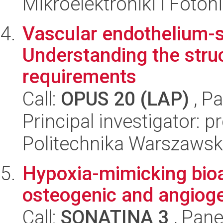
Mikroelektroniki i Fotoni
Vascular endothelium-s
Understanding the stru
requirements
Call:
OPUS 20 (LAP)
, Pa
Principal investigator: 
Politechnika Warszaws
Hypoxia-mimicking bioa
osteogenic and angioge
Call:
SONATINA 3
, Pane