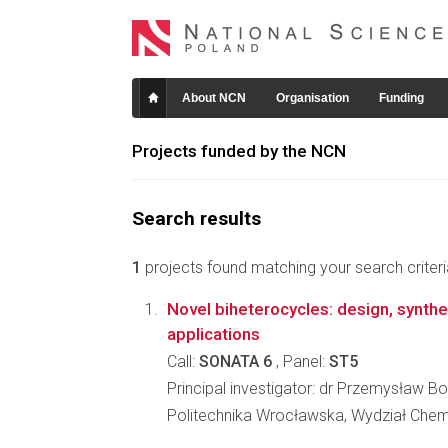
About NCN
Organisation
Funding
Projects funded by the NCN
Search results
1
projects found matching your search criteri
Novel biheterocycles: design, synthe
applications
Call:
SONATA 6
, Panel:
ST5
Principal investigator: dr Przemysław Bo
Politechnika Wrocławska, Wydział Che