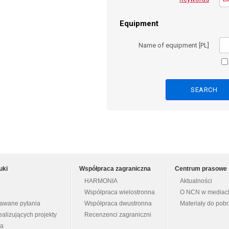
Equipment
Name of equipment [PL]
uki
Współpraca zagraniczna
Centrum prasowe
HARMONIA
Aktualności
Współpraca wielostronna
O NCN w mediac
dawane pytania
Współpraca dwustronna
Materiały do pob
ealizujących projekty
Recenzenci zagraniczni
na