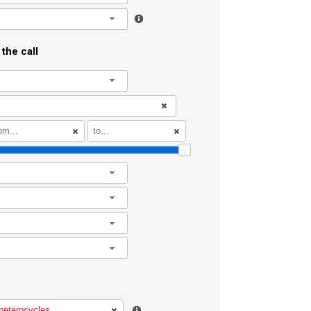
l
the call
l
l
l
l
l