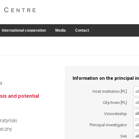
International cooperation
Media
Contact
Information on the principal in
a :
Host institution [PL]
sis and potential
City/town [PL]
al
Voivodeship
ratyński
Principal investigator
miczny
al
Sex