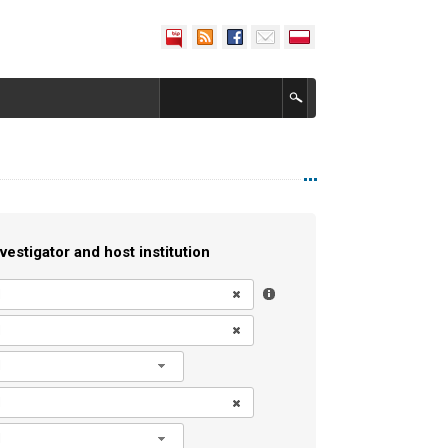
vestigator and host institution
l
l