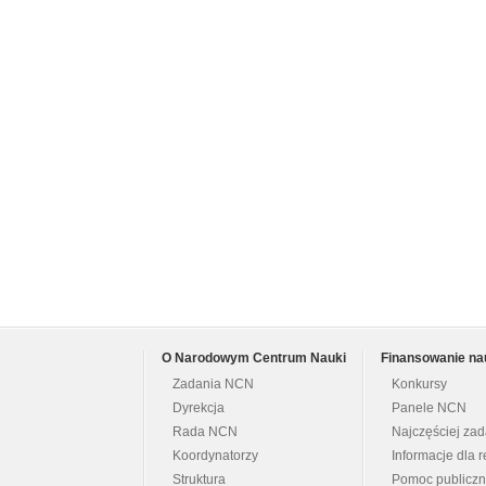
O Narodowym Centrum Nauki
Finansowanie na
Zadania NCN
Konkursy
Dyrekcja
Panele NCN
Rada NCN
Najczęściej za
Koordynatorzy
Informacje dla r
Struktura
Pomoc publicz