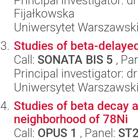
Principal investigator: 
Fijałkowska
Uniwersytet Warszawski,
Studies of beta-delaye
Call:
SONATA BIS 5
, Pa
Principal investigator: 
Uniwersytet Warszawski,
Studies of beta decay a
neighborhood of 78Ni
Call:
OPUS 1
, Panel:
ST