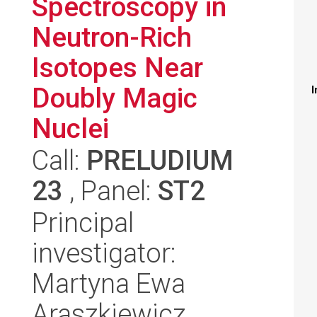
Spectroscopy in
Neutron-Rich
Isotopes Near
Doubly Magic
I
Nuclei
Call:
PRELUDIUM
23
, Panel:
ST2
Principal
investigator:
Martyna Ewa
Araszkiewicz