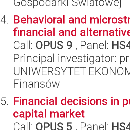
Gospodarki Światowej
Behavioral and microstr
financial and alternati
Call:
OPUS 9
, Panel:
HS
Principal investigator: p
UNIWERSYTET EKONOMI
Finansów
Financial decisions in p
capital market
Call:
OPUS 5
, Panel:
HS