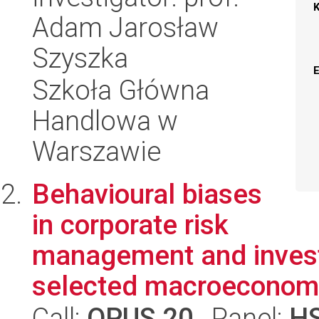
Adam Jarosław
Szyszka
Szkoła Główna
Handlowa w
Warszawie
Behavioural biases
in corporate risk
management and invest
selected macroeconomic 
Call:
OPUS 20
, Panel:
H