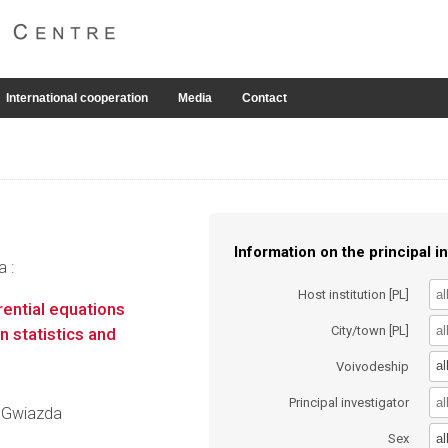
International cooperation
Media
Contact
Information on the principal in
a :
Host institution [PL]
rential equations
City/town [PL]
n statistics and
al
Voivodeship
Principal investigator
ej Gwiazda
al
Sex