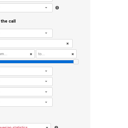
l
the call
l
l
l
l
l