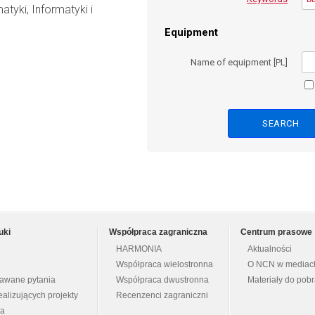
tyki, Informatyki i
Equipment
Name of equipment [PL]
uki
Współpraca zagraniczna
Centrum prasowe
HARMONIA
Aktualności
Współpraca wielostronna
O NCN w mediac
dawane pytania
Współpraca dwustronna
Materiały do pob
ealizujących projekty
Recenzenci zagraniczni
na