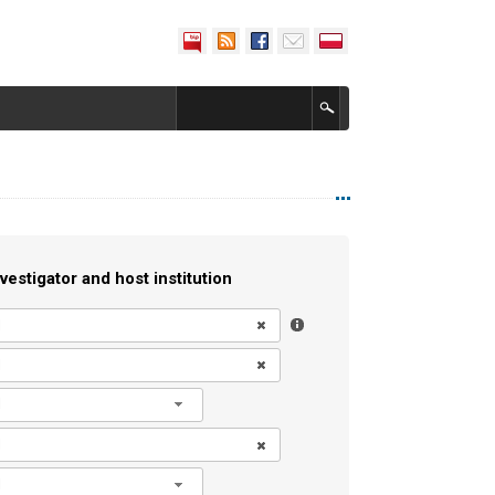
vestigator and host institution
l
l