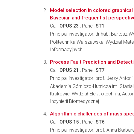
Model selection in colored graphica
Bayesian and frequentist perspectiv
Call:
OPUS 23
, Panel:
ST1
Principal investigator: dr hab. Bartosz 
Politechnika Warszawska, Wydział Mate
Informacyjnych
Process Fault Prediction and Detect
Call:
OPUS 21
, Panel:
ST7
Principal investigator: prof. Jerzy Anton
Akademia Górniczo-Hutnicza im. Stanis
Krakowie, Wydział Elektrotechniki, Autom
Inżynierii Biomedycznej
Algorithmic challenges of mass spe
Call:
OPUS 15
, Panel:
ST6
Principal investigator: prof. Anna Barba