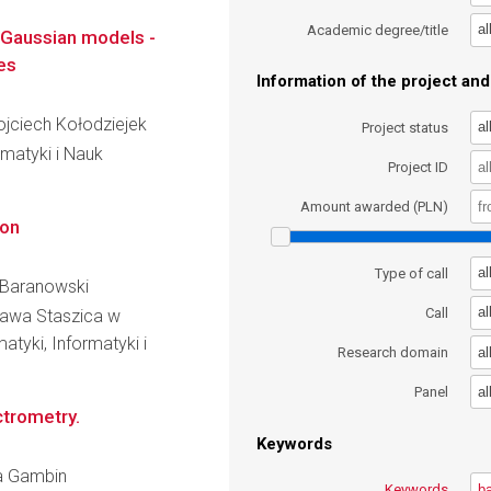
al
Academic degree/title
l Gaussian models -
es
Information of the project and 
Wojciech Kołodziejek
al
Project status
matyki i Nauk
Project ID
Amount awarded (PLN)
ion
al
Type of call
i Baranowski
al
Call
ława Staszica w
atyki, Informatyki i
al
Research domain
al
Panel
ctrometry.
Keywords
ra Gambin
Keywords