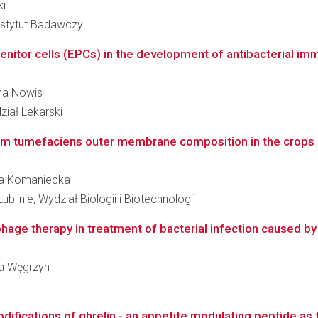
ki
nstytut Badawczy
genitor cells (EPCs) in the development of antibacterial im
nna Nowis
iał Lekarski
ium tumefaciens outer membrane composition in the crops 
nna Komaniecka
blinie, Wydział Biologii i Biotechnologii
phage therapy in treatment of bacterial infection caused by 
ata Węgrzyn
ifications of ghrelin - an appetite modulating peptide as t