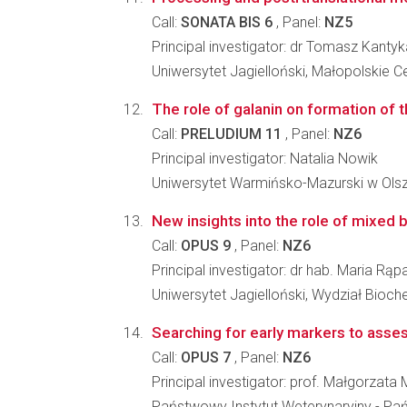
Call:
SONATA BIS 6
, Panel:
NZ5
Principal investigator: dr Tomasz Kantyk
Uniwersytet Jagielloński, Małopolskie C
The role of galanin on formation of th
Call:
PRELUDIUM 11
, Panel:
NZ6
Principal investigator: Natalia Nowik
Uniwersytet Warmińsko-Mazurski w Olsz
New insights into the role of mixed b
Call:
OPUS 9
, Panel:
NZ6
Principal investigator: dr hab. Maria Rąp
Uniwersytet Jagielloński, Wydział Biochem
Searching for early markers to asses
Call:
OPUS 7
, Panel:
NZ6
Principal investigator: prof. Małgorzat
Państwowy Instytut Weterynaryjny - P