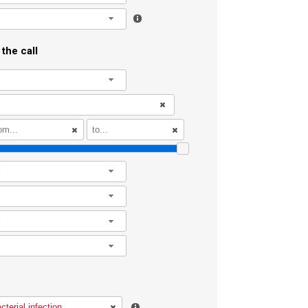
l
the call
l
l
l
l
l