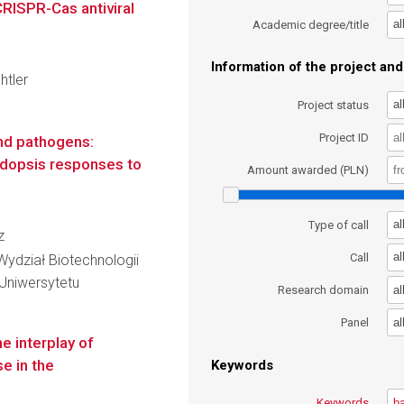
CRISPR-Cas antiviral
al
Academic degree/title
Information of the project and 
htler
al
Project status
Project ID
and pathogens:
idopsis responses to
Amount awarded (PLN)
al
Type of call
z
al
Call
Wydział Biotechnologii
Uniwersytetu
al
Research domain
al
Panel
e interplay of
e in the
Keywords
Keywords