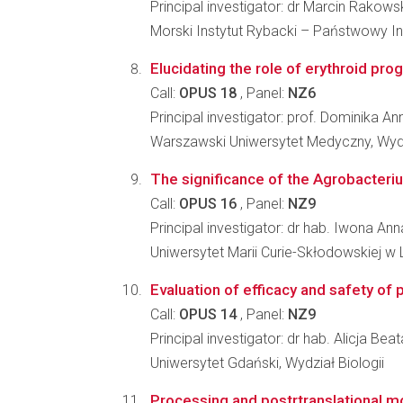
Principal investigator: dr Marcin Rakows
Morski Instytut Rybacki – Państwowy I
Elucidating the role of erythroid pro
Call:
OPUS 18
, Panel:
NZ6
Principal investigator: prof. Dominika A
Warszawski Uniwersytet Medyczny, Wydz
The significance of the Agrobacter
Call:
OPUS 16
, Panel:
NZ9
Principal investigator: dr hab. Iwona A
Uniwersytet Marii Curie-Skłodowskiej w Lu
Evaluation of efficacy and safety of 
Call:
OPUS 14
, Panel:
NZ9
Principal investigator: dr hab. Alicja Be
Uniwersytet Gdański, Wydział Biologii
Processing and postrtranslational mod