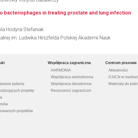
o bacteriophages in treating prostate and lung infection
iola Hodyra-Stefaniak
zalnej im. Ludwika Hirszfelda Polskiej Akademii Nauk
uki
Współpraca zagraniczna
Centrum prasowe
HARMONIA
Aktualności
Współpraca wielostronna
O NCN w mediac
dawane pytania
Współpraca dwustronna
Materiały do pob
ealizujących projekty
Recenzenci zagraniczni
na
ursów
nsowanych projektów
y