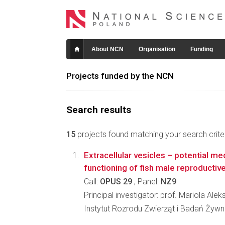
About NCN
Organisation
Funding
Projects funded by the NCN
Search results
15
projects found matching your search criter
Extracellular vesicles – potential med
functioning of fish male reproducti
Call:
OPUS 29
, Panel:
NZ9
Principal investigator: prof. Mariola Alek
Instytut Rozrodu Zwierząt i Badań Żyw