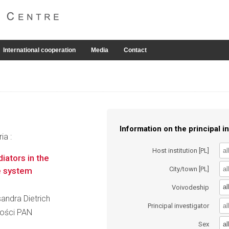
International cooperation
Media
Contact
Information on the principal in
ia :
Host institution [PL]
iators in the
City/town [PL]
ve system
al
Voivodeship
sandra Dietrich
Principal investigator
ności PAN
al
Sex