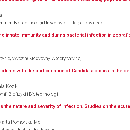
a
entrum Biotechnologii Uniwersytetu Jagiellońskiego
e innate immunity and during bacterial infection in zebrafis
tynie, Wydział Medycyny Weterynaryjnej
iofilms with the participiation of Candida albicans in the d
ała-Kozik
ii, Biofizyki i Biotechnologii
s the nature and severity of infection. Studies on the acut
a Marta Pomorska-Mól
aństwowy Instytut Badawczy