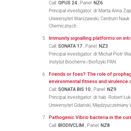
Call:
OPUS 24
, Panel:
NZ6
Principal investigator: dr Marta Anna Z
Uniwersytet Warszawski, Centrum Nauk 
Chemicznych
Immunity signalling platforms on intr
Call:
SONATA 17
, Panel:
NZ3
Principal investigator: dr Michał Piotr W
Instytut Biochemii i Biofizyki PAN
Friends or foes? The role of prophag
environmental fitness and virulence 
Call:
SONATA BIS 10
, Panel:
NZ9
Principal investigator: dr hab. Robert Ł
Uniwersytet Gdański, Międzyuczelniany
Pathogenic Vibrio bacteria in the cur
Call:
BIODIVCLIM
, Panel:
NZ8