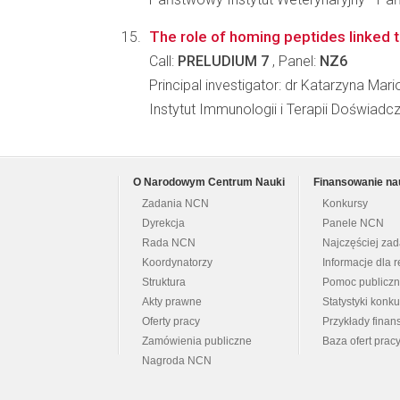
The role of homing peptides linked t
Call:
PRELUDIUM 7
, Panel:
NZ6
Principal investigator: dr Katarzyna Mar
Instytut Immunologii i Terapii Doświadc
O Narodowym Centrum Nauki
Finansowanie na
Zadania NCN
Konkursy
Dyrekcja
Panele NCN
Rada NCN
Najczęściej za
Koordynatorzy
Informacje dla r
Struktura
Pomoc publicz
Akty prawne
Statystyki konk
Oferty pracy
Przykłady fina
Zamówienia publiczne
Baza ofert prac
Nagroda NCN