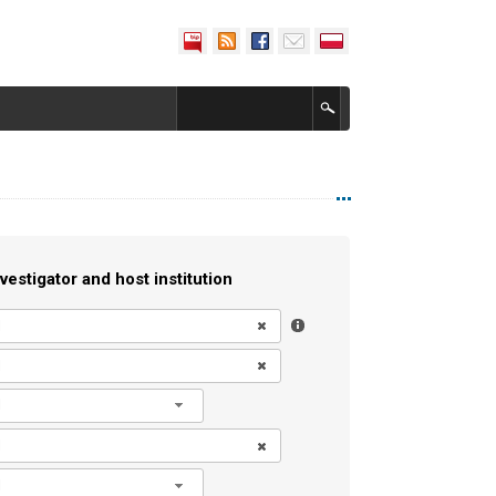
vestigator and host institution
l
l