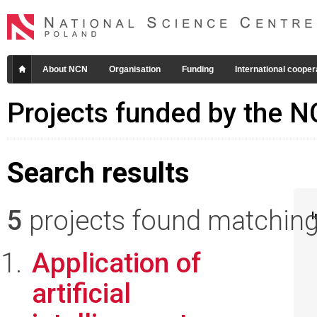
About NCN
Organisation
Funding
International cooper
Projects funded by the 
Search results
5
projects found matching 
I
Application of
artificial