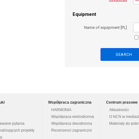
Equipment
Name of equipment [PL]
uki
Współpraca zagraniczna
Centrum prasowe
HARMONIA
Aktualności
Współpraca wielostronna
O NCN w mediac
dawane pytania
Współpraca dwustronna
Materiały do pob
ealizujących projekty
Recenzenci zagraniczni
na