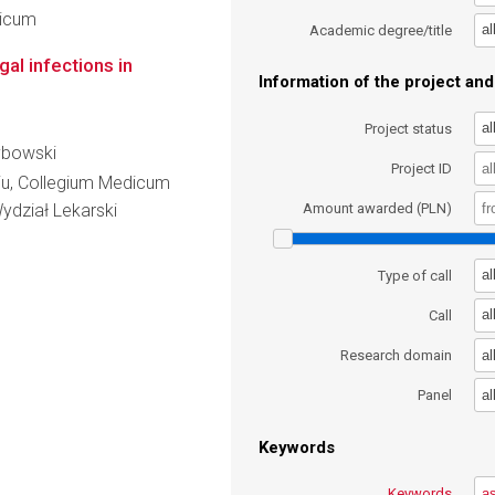
dicum
al
Academic degree/title
gal infections in
Information of the project and 
al
Project status
zybowski
Project ID
iu, Collegium Medicum
ydział Lekarski
Amount awarded (PLN)
al
Type of call
al
Call
al
Research domain
al
Panel
Keywords
Keywords