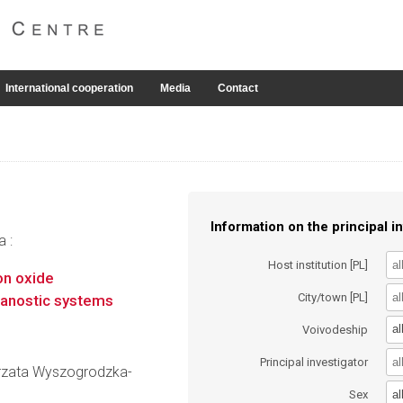
International cooperation
Media
Contact
Information on the principal in
a :
Host institution [PL]
on oxide
City/town [PL]
eranostic systems
al
Voivodeship
Principal investigator
gorzata Wyszogrodzka-
al
Sex