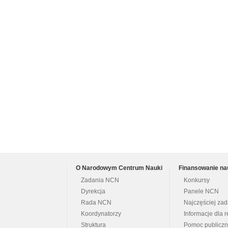
O Narodowym Centrum Nauki
Finansowanie na
Zadania NCN
Konkursy
Dyrekcja
Panele NCN
Rada NCN
Najczęściej za
Koordynatorzy
Informacje dla r
Struktura
Pomoc publicz