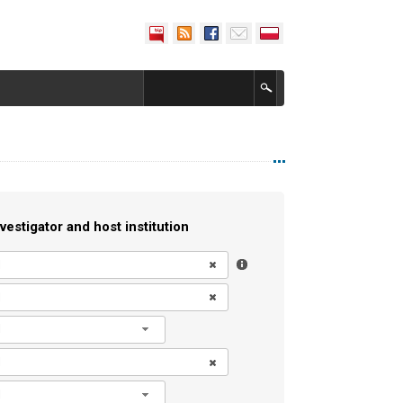
vestigator and host institution
l
l