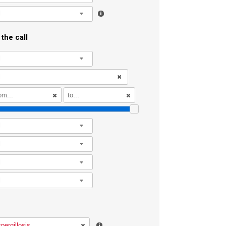
l
the call
l
l
l
l
l