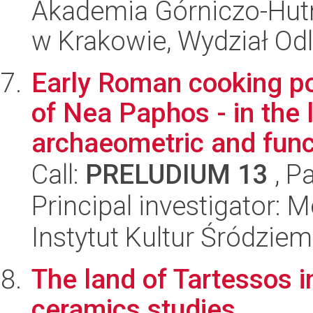
Akademia Górniczo-Hutn
w Krakowie, Wydział Od
Early Roman cooking pot
of Nea Paphos - in the l
archaeometric and funct
Call:
PRELUDIUM 13
, P
Principal investigator: 
Instytut Kultur Śródzie
The land of Tartessos in
ceramics studies