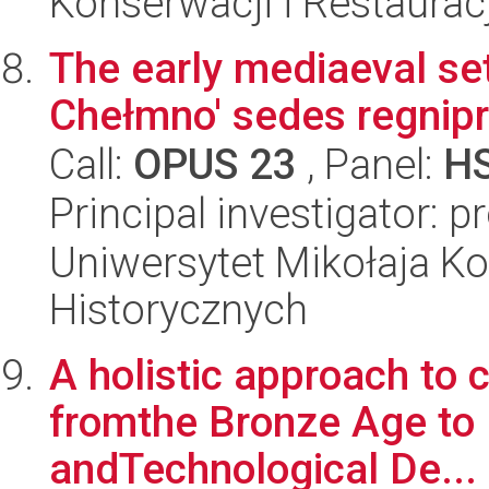
Konserwacji i Restauracj
The early mediaeval se
Chełmno' sedes regnipri
Call:
OPUS 23
, Panel:
H
Principal investigator: 
Uniwersytet Mikołaja Ko
Historycznych
A holistic approach to 
fromthe Bronze Age to L
andTechnological De...