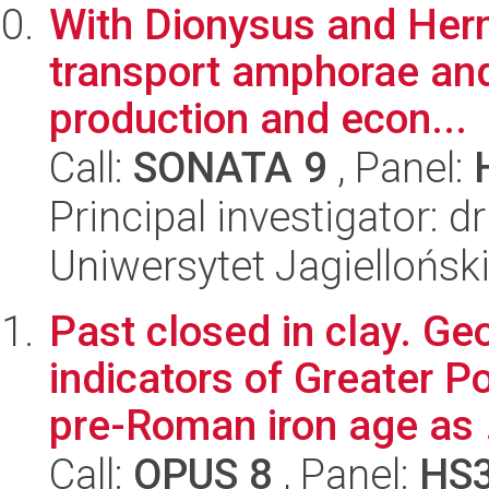
With Dionysus and Her
transport amphorae and 
production and econ...
Call:
SONATA 9
, Panel:
Principal investigator: 
Uniwersytet Jagielloński
Past closed in clay. G
indicators of Greater P
pre-Roman iron age as .
Call:
OPUS 8
, Panel:
HS