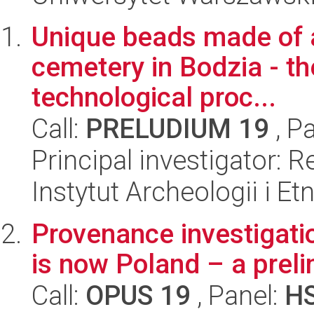
Unique beads made of a
cemetery in Bodzia - the
technological proc...
Call:
PRELUDIUM 19
, P
Principal investigator: 
Instytut Archeologii i E
Provenance investigatio
is now Poland – a preli
Call:
OPUS 19
, Panel:
H