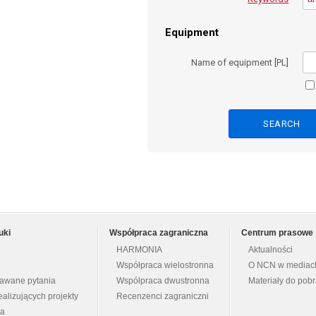
Equipment
Name of equipment [PL]
uki
Współpraca zagraniczna
Centrum prasowe
HARMONIA
Aktualności
Współpraca wielostronna
O NCN w mediac
dawane pytania
Współpraca dwustronna
Materiały do pob
ealizujących projekty
Recenzenci zagraniczni
na