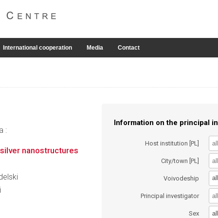
International cooperation
Media
Contact
Information on the principal in
a :
Host institution [PL]
silver nanostructures
City/town [PL]
delski
al
Voivodeship
i
Principal investigator
al
Sex