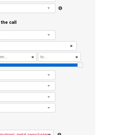
l
the call
l
l
l
l
l