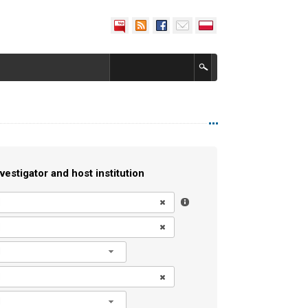
vestigator and host institution
l
l