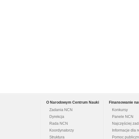
O Narodowym Centrum Nauki
Finansowanie na
Zadania NCN
Konkursy
Dyrekcja
Panele NCN
Rada NCN
Najczęściej za
Koordynatorzy
Informacje dla r
Struktura
Pomoc publicz