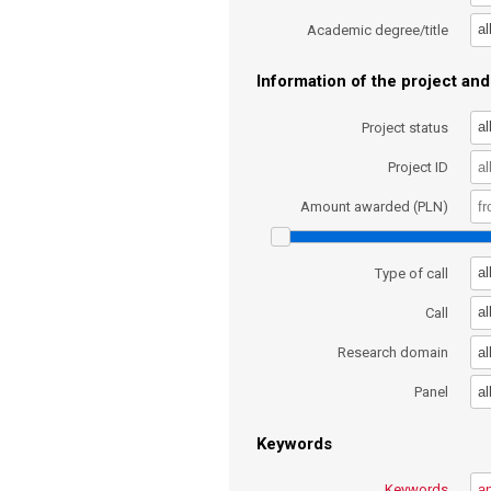
al
Academic degree/title
Information of the project and 
al
Project status
Project ID
Amount awarded (PLN)
al
Type of call
al
Call
al
Research domain
al
Panel
Keywords
Keywords