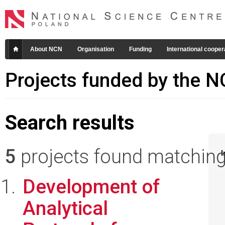
About NCN
Organisation
Funding
International cooper
Projects funded by the 
Search results
5
projects found matching 
I
Development of
Analytical