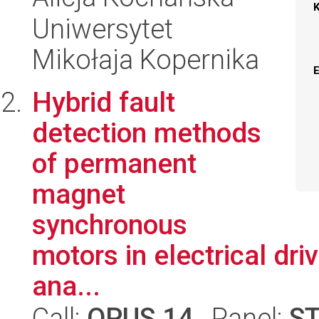
Uniwersytet
Mikołaja Kopernika
Hybrid fault
detection methods
of permanent
magnet
synchronous
motors in electrical dri
ana...
Call:
OPUS 14
, Panel:
S