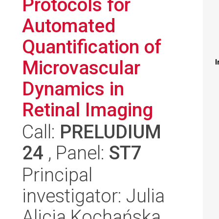
Protocols for
Automated
Quantification of
Microvascular
I
Dynamics in
Retinal Imaging
Call:
PRELUDIUM
24
, Panel:
ST7
Principal
investigator: Julia
Alicja Kochańska