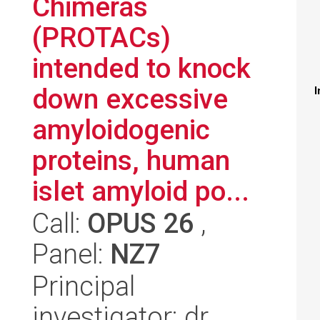
Chimeras
(PROTACs)
intended to knock
down excessive
I
amyloidogenic
proteins, human
islet amyloid po...
Call:
OPUS 26
,
Panel:
NZ7
Principal
investigator: dr