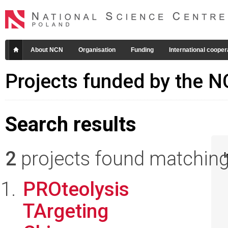
About NCN
Organisation
Funding
International cooper
Projects funded by the 
Search results
2
projects found matching 
I
PROteolysis
TArgeting