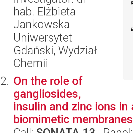
hab. Elżbieta
Jankowska
Uniwersytet
Gdański, Wydział
Chemii
On the role of
gangliosides,
insulin and zinc ions in
biomimetic membranes
Call:
SONATA 13
, Panel