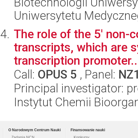
Biotechnologii Uniwers
Uniwersytetu Medyczn
The role of the 5' non
transcripts, which are 
transcription promoter..
Call:
OPUS 5
, Panel:
NZ
Principal investigator: p
Instytut Chemii Bioorga
O Narodowym Centrum Nauki
Finansowanie nauki
Zadania NCN
Konkursy