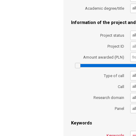
al
Academic degree/title
Information of the project and 
al
Project status
Project ID
Amount awarded (PLN)
al
Type of call
al
Call
al
Research domain
al
Panel
Keywords
Keywords