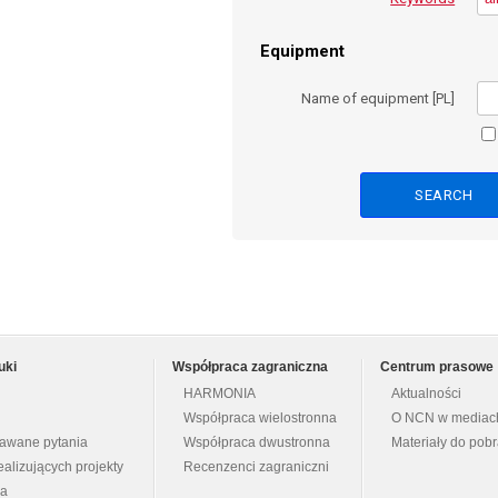
Equipment
Name of equipment [PL]
uki
Współpraca zagraniczna
Centrum prasowe
HARMONIA
Aktualności
Współpraca wielostronna
O NCN w mediac
dawane pytania
Współpraca dwustronna
Materiały do pob
ealizujących projekty
Recenzenci zagraniczni
na