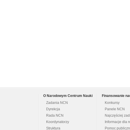
O Narodowym Centrum Nauki
Finansowanie na
Zadania NCN
Konkursy
Dyrekcja
Panele NCN
Rada NCN
Najczęściej za
Koordynatorzy
Informacje dla r
Struktura
Pomoc publicz