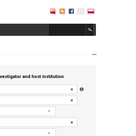
vestigator and host institution
l
l