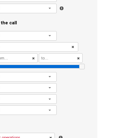
l
the call
l
l
l
l
l