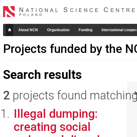
About NCN
Organisation
Funding
International cooper
Projects funded by the 
Search results
2
projects found matching 
I
Illegal dumping:
creating social