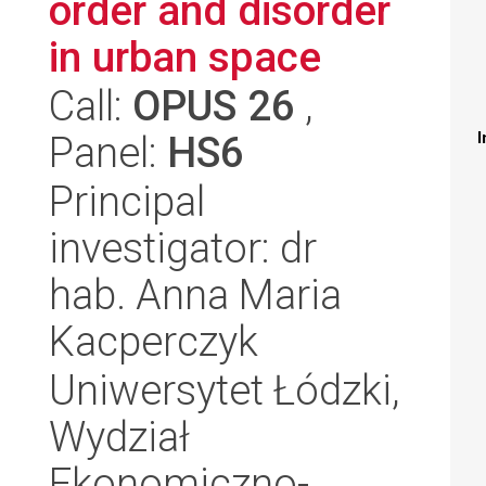
order and disorder
in urban space
Call:
OPUS 26
,
Panel:
HS6
I
Principal
investigator: dr
hab. Anna Maria
Kacperczyk
Uniwersytet Łódzki,
Wydział
Ekonomiczno-