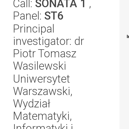
Call:
SONATA 1
,
Panel:
ST6
Principal
I
investigator: dr
Piotr Tomasz
Wasilewski
Uniwersytet
Warszawski,
Wydział
Matematyki,
Informatyki i