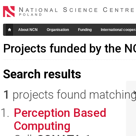
About NCN
Organisation
Funding
International cooper
Projects funded by the 
Search results
1
projects found matching 
I
Perception Based
Computing