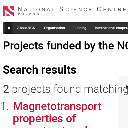
About NCN
Organisation
Funding
International cooper
Projects funded by the 
Search results
2
projects found matching 
I
Magnetotransport
properties of