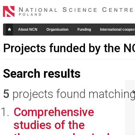
About NCN
Organisation
Funding
International cooper
Projects funded by the 
Search results
5
projects found matching 
I
Comprehensive
studies of the