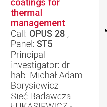
coatings for
thermal
management
Call:
OPUS 28
,
I
Panel:
ST5
Principal
investigator: dr
hab. Michał Adam
Borysiewicz
Sieć Badawcza
ŁUKASIEWICZ -