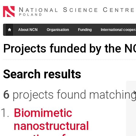
About NCN
Organisation
Funding
International cooper
Projects funded by the 
Search results
6
projects found matching 
I
Biomimetic
nanostructural