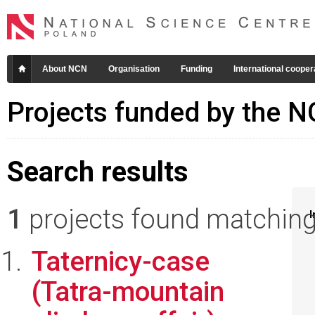
About NCN
Organisation
Funding
International cooper
Projects funded by the 
Search results
1
projects found matching 
I
Taternicy-case
(Tatra-mountain