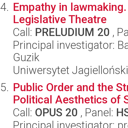
Empathy in lawmaking. 
Legislative Theatre
Call:
PRELUDIUM 20
, P
Principal investigator: 
Guzik
Uniwersytet Jagielloński
Public Order and the St
Political Aesthetics of 
Call:
OPUS 20
, Panel:
H
Principal investigator: