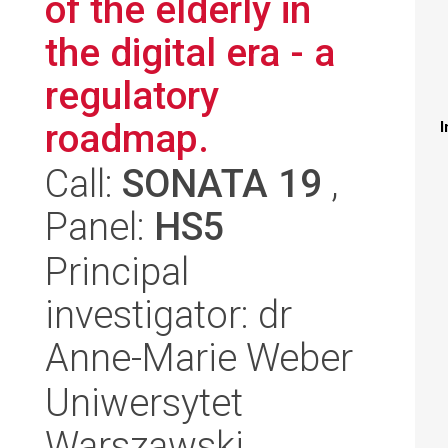
of the elderly in
the digital era - a
regulatory
roadmap.
I
Call:
SONATA 19
,
Panel:
HS5
Principal
investigator: dr
Anne-Marie Weber
Uniwersytet
Warszawski,