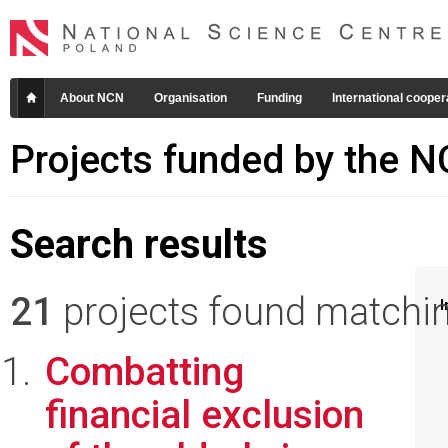
About NCN
Organisation
Funding
International cooper
Projects funded by the 
Search results
21
projects found matching
I
Combatting
financial exclusion