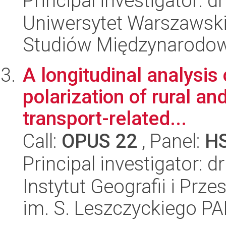
Principal investigator: 
Uniwersytet Warszawski,
Studiów Międzynarodo
A longitudinal analysis
polarization of rural an
transport-related...
Call:
OPUS 22
, Panel:
H
Principal investigator: d
Instytut Geografii i Pr
im. S. Leszczyckiego P