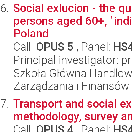
Social exlucion - the qua
persons aged 60+, "indi
Poland
Call:
OPUS 5
, Panel:
HS
Principal investigator: 
Szkoła Główna Handlow
Zarządzania i Finansów
Transport and social ex
methodology, survey an
Call:
OPUS 4
, Panel:
HS