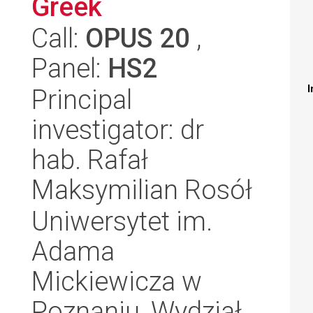
Greek
Call:
OPUS 20
,
Panel:
HS2
I
Principal
investigator: dr
hab. Rafał
Maksymilian Rosół
Uniwersytet im.
Adama
Mickiewicza w
Poznaniu, Wydział