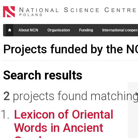
About NCN
Organisation
Funding
International cooper
Projects funded by the 
Search results
2
projects found matching 
I
Lexicon of Oriental
Words in Ancient