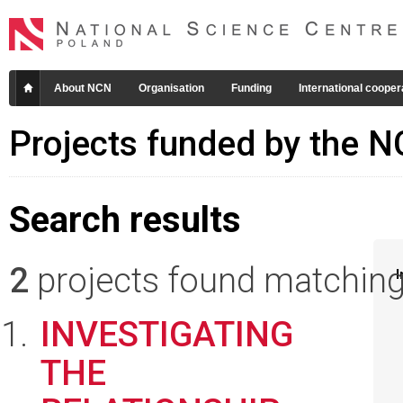
About NCN
Organisation
Funding
International cooper
Projects funded by the 
Search results
2
projects found matching 
I
INVESTIGATING
THE