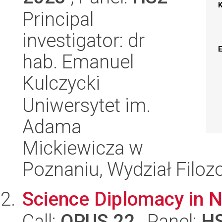
Principal
investigator: dr
hab. Emanuel
Kulczycki
Uniwersytet im.
Adama
Mickiewicza w
Poznaniu, Wydział Filoz
Science Diplomacy in N
Call:
OPUS 22
, Panel:
H