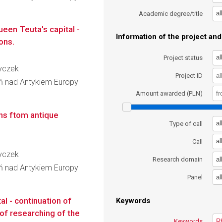
al
Academic degree/title
ueen Teuta's capital -
Information of the project and 
ons.
al
Project status
Dyczek
Project ID
ń nad Antykiem Europy
Amount awarded (PLN)
ons ftom antique
al
Type of call
al
Call
Dyczek
al
Research domain
ń nad Antykiem Europy
al
Panel
l - continuation of
Keywords
of researching of the
Keywords