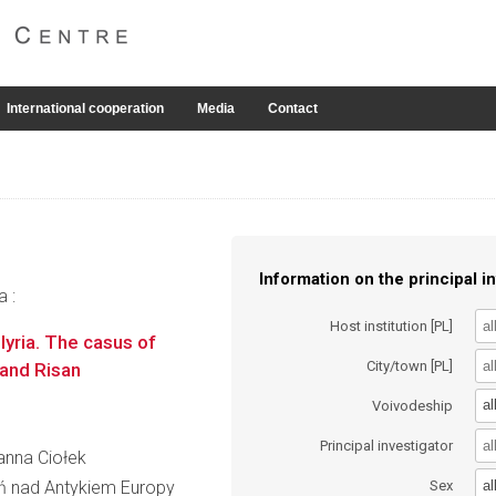
International cooperation
Media
Contact
Information on the principal in
a :
Host institution [PL]
lyria. The casus of
City/town [PL]
 and Risan
al
Voivodeship
Principal investigator
oanna Ciołek
al
ń nad Antykiem Europy
Sex