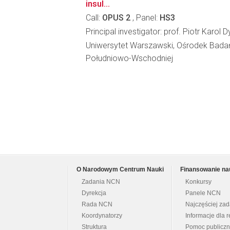
insul...
Call:
OPUS 2
, Panel:
HS3
Principal investigator: prof. Piotr Karol 
Uniwersytet Warszawski, Ośrodek Bada
Południowo-Wschodniej
O Narodowym Centrum Nauki
Finansowanie na
Zadania NCN
Konkursy
Dyrekcja
Panele NCN
Rada NCN
Najczęściej za
Koordynatorzy
Informacje dla r
Struktura
Pomoc publicz