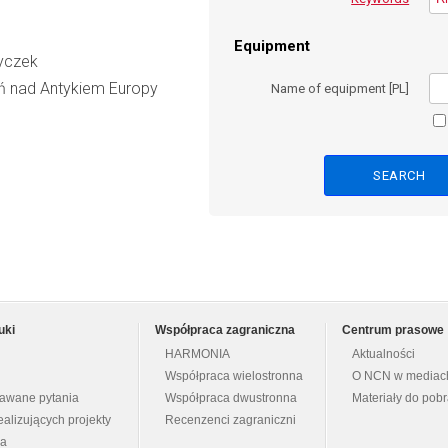
Equipment
Dyczek
ń nad Antykiem Europy
Name of equipment [PL]
uki
Współpraca zagraniczna
Centrum prasowe
HARMONIA
Aktualności
Współpraca wielostronna
O NCN w mediac
dawane pytania
Współpraca dwustronna
Materiały do pob
ealizujących projekty
Recenzenci zagraniczni
na