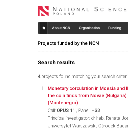
About NCN
Organisation
Funding
Projects funded by the NCN
Search results
4
projects found matching your search criteri
Monetary corculation in Moesia and Il
the coin finds from Novae (Bulgaria)
(Montenegro)
Call:
OPUS 11
, Panel:
HS3
Principal investigator: dr hab. Renata J
Uniwersytet Warszawski, Ośrodek Bada