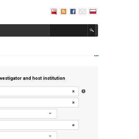
vestigator and host institution
l
l