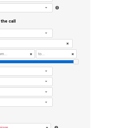
l
the call
l
l
l
l
l