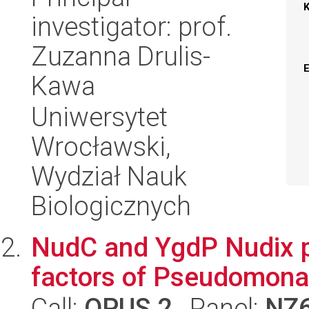
investigator: prof.
Zuzanna Drulis-
Kawa
Uniwersytet
Wrocławski,
Wydział Nauk
Biologicznych
NudC and YgdP Nudix pr
factors of Pseudomona
Call:
OPUS 2
, Panel:
NZ