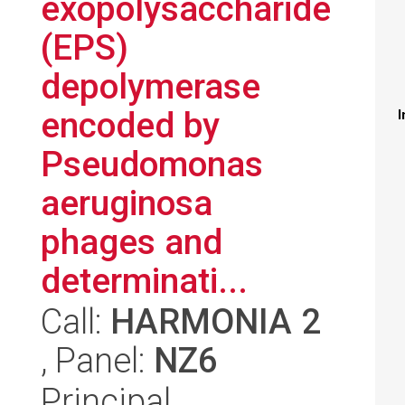
exopolysaccharide
(EPS)
depolymerase
encoded by
I
Pseudomonas
aeruginosa
phages and
determinati...
Call:
HARMONIA 2
, Panel:
NZ6
Principal