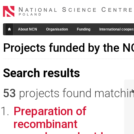
About NCN
Organisation
Funding
International cooper
Projects funded by the 
Search results
53
projects found matching
I
Preparation of
recombinant