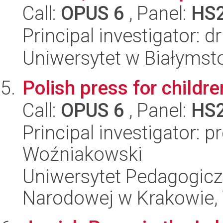
Call:
OPUS 6
, Panel:
HS
Principal investigator: 
Uniwersytet w Białymsto
Polish press for childr
Call:
OPUS 6
, Panel:
HS
Principal investigator: p
Woźniakowski
Uniwersytet Pedagogiczn
Narodowej w Krakowie, 