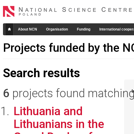
About NCN
Organisation
Funding
International cooper
Projects funded by the 
Search results
6
projects found matching 
I
Lithuania and
Lithuanians in the