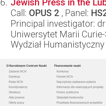
Jewish Press in the Lub
Call:
OPUS 2
, Panel:
HS
Principal investigator:
Uniwersytet Marii Curie-
Wydział Humanistyczny
O Narodowym Centrum Nauki
Finansowanie nauki
Zadania NCN
Konkursy
Dyrekcja
Panele NCN
Rada NCN
Najczęściej zadawane pytania
Koordynatorzy
Informacje dla realizujących projekty
Struktura
Pomoc publiczna
Akty prawne
Statystyki konkursów
Oferty pracy
Przykłady finansowanych projektów