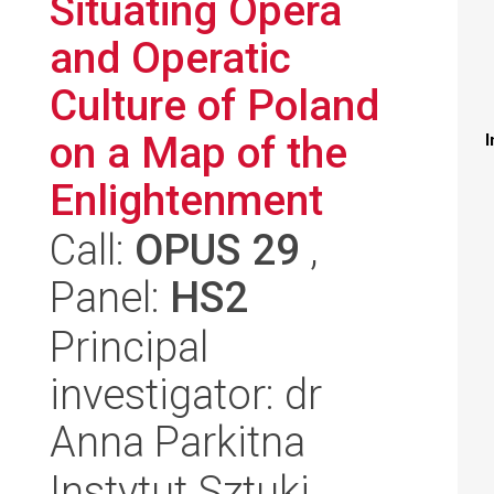
Situating Opera
and Operatic
Culture of Poland
on a Map of the
I
Enlightenment
Call:
OPUS 29
,
Panel:
HS2
Principal
investigator: dr
Anna Parkitna
Instytut Sztuki