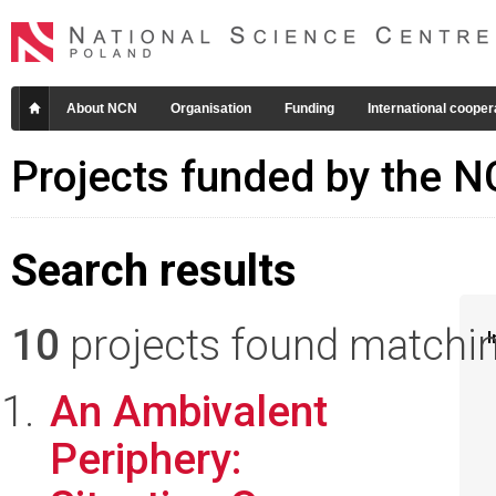
About NCN
Organisation
Funding
International cooper
Projects funded by the 
Search results
10
projects found matching
I
An Ambivalent
Periphery: