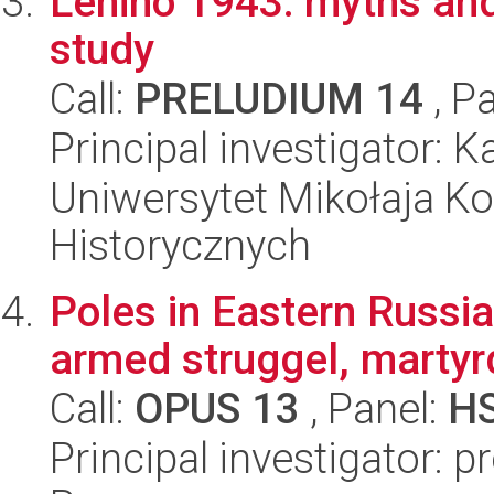
Lenino 1943: myths and 
study
Call:
PRELUDIUM 14
, P
Principal investigator: 
Uniwersytet Mikołaja Ko
Historycznych
Poles in Eastern Russi
armed struggel, marty
Call:
OPUS 13
, Panel:
H
Principal investigator: 