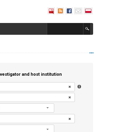
vestigator and host institution
l
l