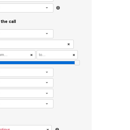
l
the call
l
l
l
l
l