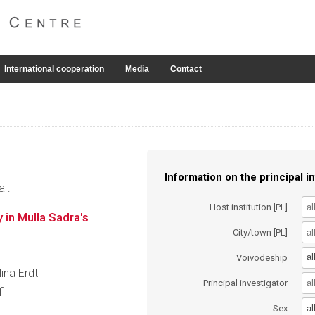
International cooperation
Media
Contact
Information on the principal in
a :
Host institution [PL]
 in Mulla Sadra's
City/town [PL]
al
Voivodeship
lina Erdt
Principal investigator
ii
al
Sex