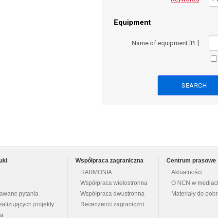
Equipment
Name of equipment [PL]
uki
Współpraca zagraniczna
Centrum prasowe
HARMONIA
Aktualności
Współpraca wielostronna
O NCN w mediac
dawane pytania
Współpraca dwustronna
Materiały do pob
ealizujących projekty
Recenzenci zagraniczni
na