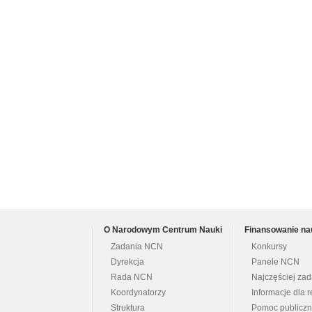
O Narodowym Centrum Nauki
Finansowanie na
Zadania NCN
Konkursy
Dyrekcja
Panele NCN
Rada NCN
Najczęściej za
Koordynatorzy
Informacje dla r
Struktura
Pomoc publicz