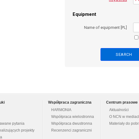
Equipment
Name of equipment [PL]
uki
Współpraca zagraniczna
Centrum prasowe
HARMONIA
Aktualności
Współpraca wielostronna
O NCN w mediac
dawane pytania
Współpraca dwustronna
Materiały do pob
ealizujących projekty
Recenzenci zagraniczni
na