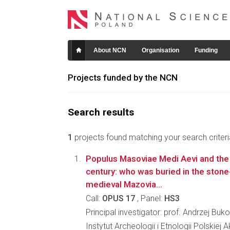
About NCN
Organisation
Funding
Projects funded by the NCN
Search results
1
projects found matching your search criteri
Populus Masoviae Medi Aevi and the 
century: who was buried in the stone
medieval Mazovia...
Call:
OPUS 17
, Panel:
HS3
Principal investigator: prof. Andrzej Buko
Instytut Archeologii i Etnologii Polskiej