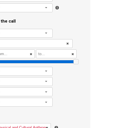
l
the call
l
l
l
l
l