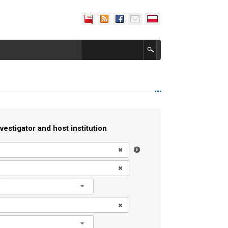
vestigator and host institution
l
l