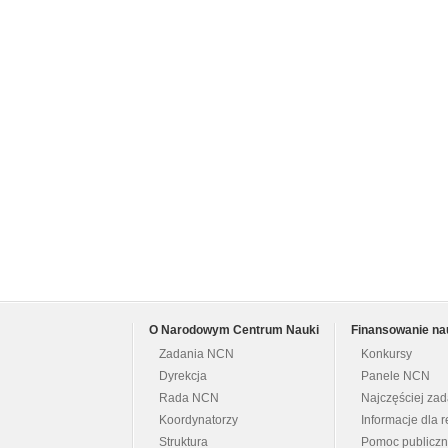
O Narodowym Centrum Nauki
Finansowanie na
Zadania NCN
Konkursy
Dyrekcja
Panele NCN
Rada NCN
Najczęściej za
Koordynatorzy
Informacje dla r
Struktura
Pomoc publicz