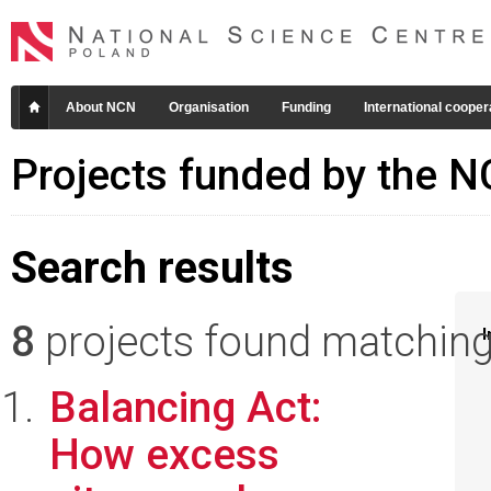
About NCN
Organisation
Funding
International cooper
Projects funded by the 
Search results
8
projects found matching 
I
Balancing Act:
How excess