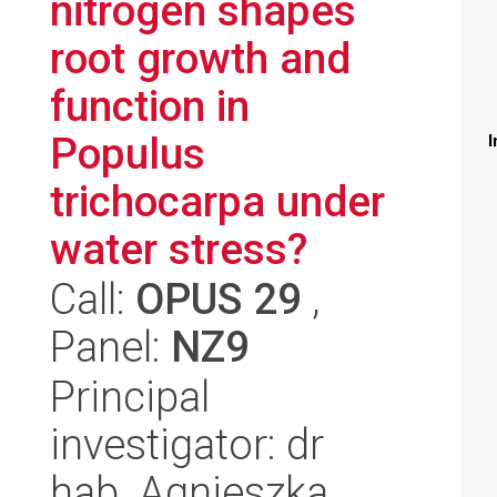
nitrogen shapes
root growth and
function in
Populus
I
trichocarpa under
water stress?
Call:
OPUS 29
,
Panel:
NZ9
Principal
investigator: dr
hab. Agnieszka