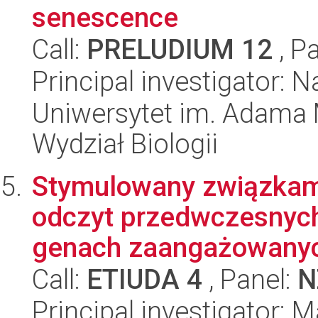
senescence
Call:
PRELUDIUM 12
, P
Principal investigator: 
Uniwersytet im. Adama 
Wydział Biologii
Stymulowany związkami
odczyt przedwczesnyc
genach zaangażowanyc
Call:
ETIUDA 4
, Panel:
N
Principal investigator: 