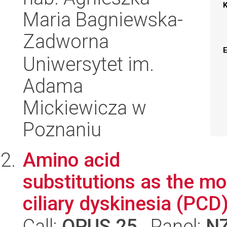
Maria Bagniewska-
Zadworna
Uniwersytet im.
Adama
Mickiewicza w
Poznaniu
Amino acid
substitutions as the mo
ciliary dyskinesia (PCD
Call:
OPUS 25
, Panel:
N