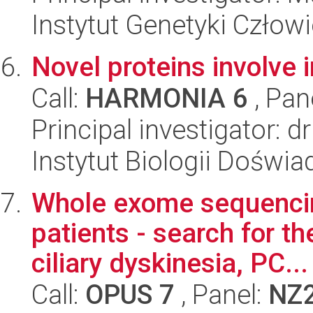
Instytut Genetyki Człow
Novel proteins involve in
Call:
HARMONIA 6
, Pan
Principal investigator: 
Instytut Biologii Doświ
Whole exome sequencing
patients - search for th
ciliary dyskinesia, PC...
Call:
OPUS 7
, Panel:
NZ